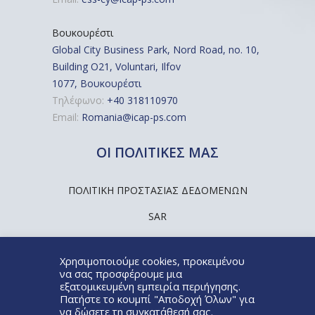
Βουκουρέστι
Global City Business Park, Nord Road, no. 10,
Building O21, Voluntari, Ilfov
1077, Βουκουρέστι
Τηλέφωνο:
+40 318110970
Email:
Romania@icap-ps.com
ΟΙ ΠΟΛΙΤΙΚΕΣ ΜΑΣ
ΠΟΛΙΤΙΚΉ ΠΡΟΣΤΑΣΊΑΣ ΔΕΔΟΜΈΝΩΝ
SAR
Χρησιμοποιούμε cookies, προκειμένου
να σας προσφέρουμε μια
εξατομικευμένη εμπειρία περιήγησης.
Πατήστε το κουμπί "Αποδοχή Όλων" για
@ICAP People Solutions ΑΕ
να δώσετε τη συγκατάθεσή σας.