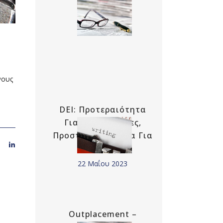
νους
DEI: Προτεραιότητα
Για Τις Εταιρείες,
Προστιθέμενη Αξία Για
Τα Άτομα
22 Μαΐου 2023
Outplacement –